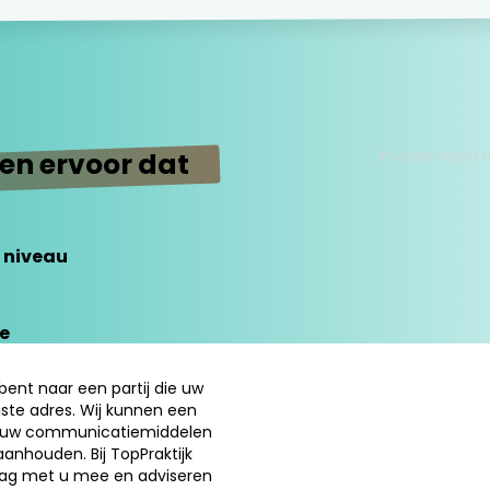
In deze video v
en ervoor dat
 niveau
e
bent naar een partij die uw
iste adres. Wij kunnen een
 al uw communicatiemiddelen
anhouden. Bij TopPraktijk
raag met u mee en adviseren